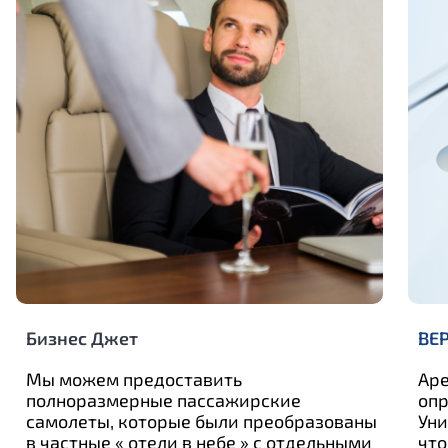
Бизнес Джет
ВЕ
Мы можем предоставить
Аре
полноразмерные пассажирские
опр
самолеты, которые были преобразованы
Уни
в частные « отели в небе » с отдельными
что