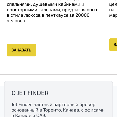
спальнями, душевыми кабинами и
цел
просторными салонами, предлагая опыт
на 
в стиле люксов в пентхаусе за 20000
мер
человек.
З
ЗАКАЗАТЬ
О JET FINDER
Jet Finder-частный чартерный брокер,
основанный в Торонто, Канада, с офисами
в Канаде и ОАЭ.