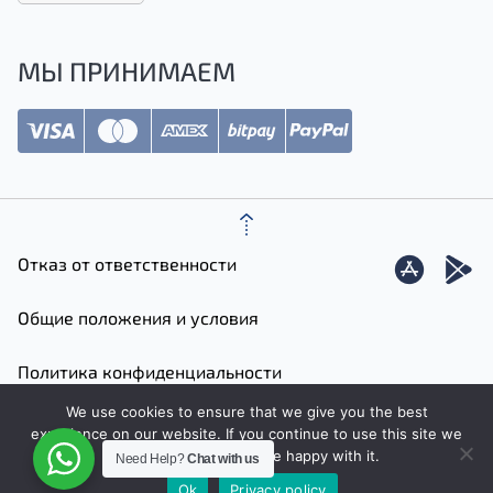
МЫ ПРИНИМАЕМ
Отказ от ответственности
Общие положения и условия
Политика конфиденциальности
We use cookies to ensure that we give you the best
Карта сайта
experience on our website. If you continue to use this site we
will assume that you are happy with it.
Need Help?
Chat with us
Ok
Privacy policy
© 2026 JetFinder
Designed by: