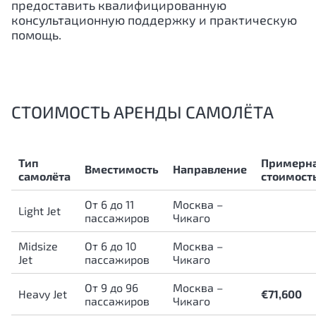
предоставить квалифицированную
консультационную поддержку и практическую
помощь.
СТОИМОСТЬ АРЕНДЫ САМОЛЁТА
Тип
Примерн
Вместимость
Направление
самолёта
стоимост
От 6 до 11
Москва –
Light Jet
пассажиров
Чикаго
Midsize
От 6 до 10
Москва –
Jet
пассажиров
Чикаго
От 9 до 96
Москва –
Heavy Jet
€71,600
пассажиров
Чикаго