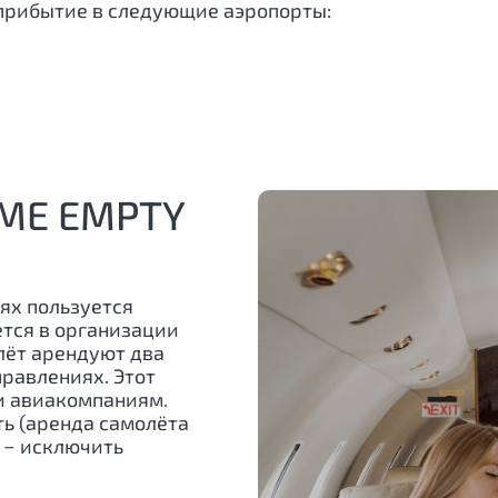
прибытие в следующие аэропорты:
МЕ EMPTY
ях пользуется
ется в организации
лёт арендуют два
равлениях. Этот
и авиакомпаниям.
ь (аренда самолёта
е − исключить