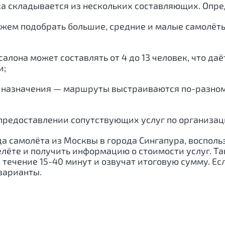
са складывается из нескольких составляющих. Оп
ожем подобрать большие, средние и малые самолёт
алона может составлять от 4 до 13 человек, что да
и;
 назначения — маршруты выстраиваются по-разному
предоставлении сопутствующих услуг по организации
да самолёта из Москвы в города
Сингапура
, воспол
елёте и получить информацию о стоимости услуг. Т
ечение 15-40 минут и озвучат итоговую сумму. Если
варианты.