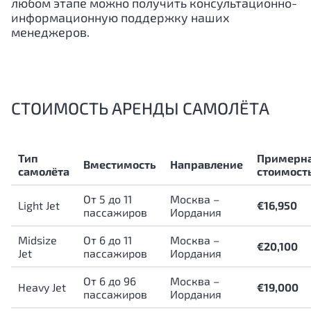
любом этапе можно получить консультационно-
информационную поддержку наших
менеджеров.
СТОИМОСТЬ АРЕНДЫ САМОЛЁТА
Тип
Примерн
Вместимость
Направление
самолёта
стоимост
От 5 до 11
Москва –
Light Jet
€16,950
пассажиров
Иордания
Midsize
От 6 до 11
Москва –
€20,100
Jet
пассажиров
Иордания
От 6 до 96
Москва –
Heavy Jet
€19,000
пассажиров
Иордания