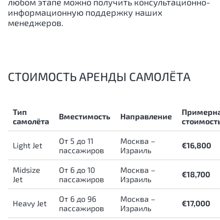
любом этапе можно получить консультационно-
информационную поддержку наших
менеджеров.
СТОИМОСТЬ АРЕНДЫ САМОЛЁТА
Тип
Примерн
Вместимость
Направление
самолёта
стоимост
От 5 до 11
Москва –
Light Jet
€16,800
пассажиров
Израиль
Midsize
От 6 до 10
Москва –
€18,700
Jet
пассажиров
Израиль
От 6 до 96
Москва –
Heavy Jet
€17,000
пассажиров
Израиль