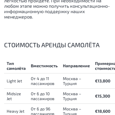
лёгкостью пройдёте. При необходимости на
любом этапе можно получить консультационно-
информационную поддержку наших
менеджеров.
СТОИМОСТЬ АРЕНДЫ САМОЛЁТА
Тип
Примерн
Вместимость
Направление
самолёта
стоимост
От 4 до 11
Москва –
Light Jet
€13,800
пассажиров
Турция
Midsize
От 6 до 10
Москва –
€15,300
Jet
пассажиров
Турция
От 6 до 96
Москва –
Heavy Jet
€18,600
пассажиров
Турция