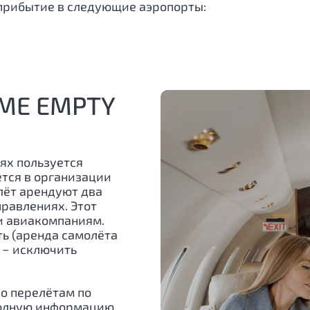
прибытие в следующие аэропорты:
МЕ EMPTY
ях пользуется
ется в организации
лёт арендуют два
равлениях. Этот
и авиакомпаниям.
ь (аренда самолёта
е − исключить
о перелётам по
полную информацию