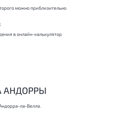
оторого можно приблизительно
;
едения в онлайн-калькулятор
А АНДОРРЫ
 Андорра-ла-Велла.