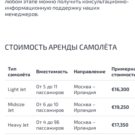
любом этапе можно получить консультационно-
информационную поддержку наших
менеджеров.
СТОИМОСТЬ АРЕНДЫ САМОЛЁТА
Тип
Примерн
Вместимость
Направление
самолёта
стоимост
От 5 до 11
Москва –
Light Jet
€16,300
пассажиров
Ирландия
Midsize
От 6 до 10
Москва –
€19,250
Jet
пассажиров
Ирландия
От 4 до 96
Москва –
Heavy Jet
€17,350
пассажиров
Ирландия