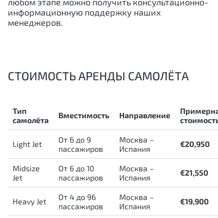
любом этапе можно получить консультационно-
информационную поддержку наших
менеджеров.
СТОИМОСТЬ АРЕНДЫ САМОЛЁТА
Тип
Примерн
Вместимость
Направление
самолёта
стоимост
От 6 до 9
Москва –
Light Jet
€20,950
пассажиров
Испания
Midsize
От 6 до 10
Москва –
€21,550
Jet
пассажиров
Испания
От 4 до 96
Москва –
Heavy Jet
€19,900
пассажиров
Испания