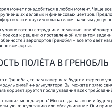
торая может понадобиться в любой момент. Чаще вс
 крупнейших деловых и финансовых центров. Предл
мфортности и другим показателям, важным для усп
 уровне готовы сотрудники компании-авиаброкера Je
 подход к решению поставленной клиентом задачи
обенностей аэропортов Гренобля − всё это даёт на
вень комфорта.
СТЬ ПОЛЁТА В ГРЕНОБЛЬ
та в
Гренобль
, то вам наверняка будет интересно уз
модуль онлайн-калькулятора. Вы можете прямо сейч
мма корректируется после указания всех требований
т наших менеджеров? Мы всегда на связи и будем 
тельную консультацию или обслуживание. Они прин