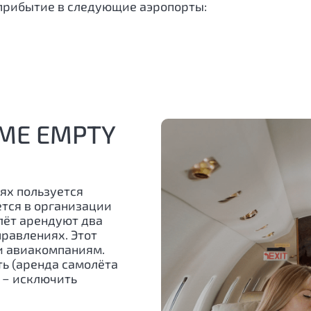
прибытие в следующие аэропорты:
МЕ EMPTY
ях пользуется
ется в организации
лёт арендуют два
равлениях. Этот
и авиакомпаниям.
ь (аренда самолёта
е − исключить