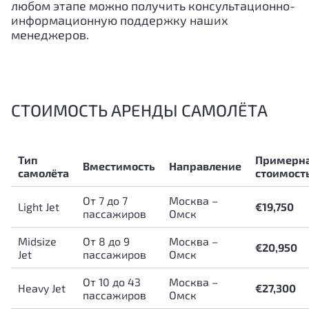
любом этапе можно получить консультационно-
информационную поддержку наших
менеджеров.
СТОИМОСТЬ АРЕНДЫ САМОЛЁТА
Тип
Примерн
Вместимость
Направление
самолёта
стоимост
От 7 до 7
Москва –
Light Jet
€19,750
пассажиров
Омск
Midsize
От 8 до 9
Москва –
€20,950
Jet
пассажиров
Омск
От 10 до 43
Москва –
Heavy Jet
€27,300
пассажиров
Омск