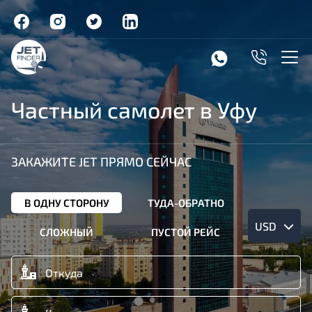
Частный самолет в Уфу
ЗАКАЖИТЕ JET ПРЯМО СЕЙЧАС
В ОДНУ СТОРОНУ
ТУДА-ОБРАТНО
USD
СЛОЖНЫЙ
ПУСТОЙ РЕЙС