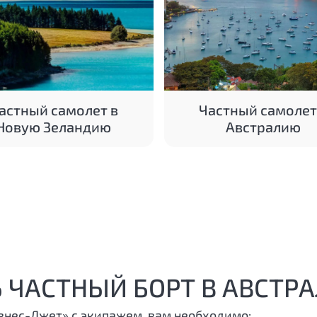
астный самолет в
Частный самолет
Новую Зеландию
Австралию
 ЧАСТНЫЙ БОРТ В АВСТР
знес-Джет» с экипажем, вам необходимо: